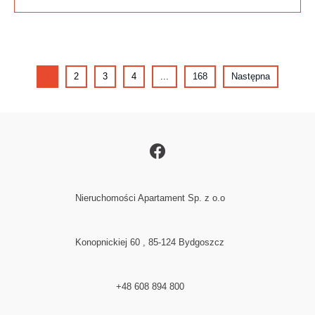
1
2
3
4
...
168
Następna
Nieruchomości Apartament Sp. z o.o
Konopnickiej 60 , 85-124 Bydgoszcz
+48 608 894 800