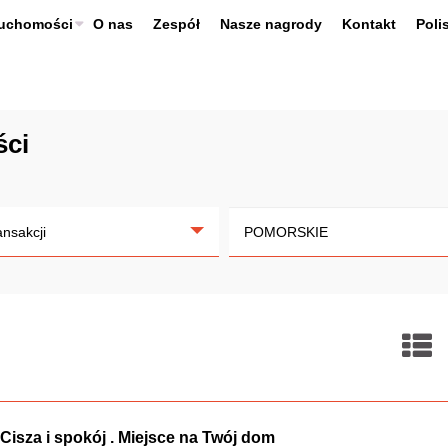
ruchomości
O nas
Zespół
Nasze nagrody
Kontakt
Poli
ści
ansakcji
Cisza i spokój . Miejsce na Twój dom