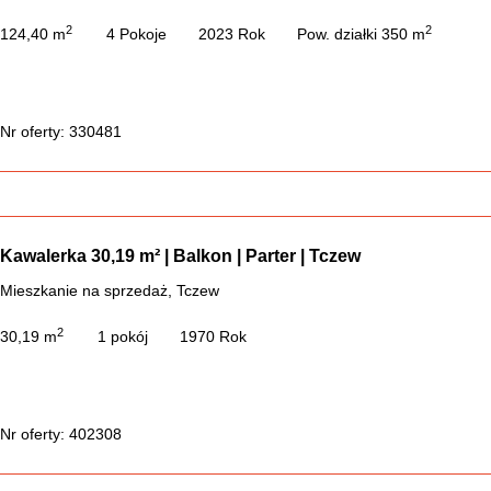
2
2
124,40 m
4 Pokoje
2023 Rok
Pow. działki 350 m
Nr oferty: 330481
Kawalerka 30,19 m² | Balkon | Parter | Tczew
Mieszkanie na sprzedaż, Tczew
2
30,19 m
1 pokój
1970 Rok
Nr oferty: 402308