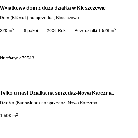
Wyjątkowy dom z dużą działką w Kleszczewie
Dom (Bliźniak) na sprzedaż, Kleszczewo
2
2
220 m
6 pokoi
2006 Rok
Pow. działki 1 526 m
Nr oferty: 479543
Tylko u nas! Działka na sprzedaż-Nowa Karczma.
Działka (Budowlana) na sprzedaż, Nowa Karczma
2
1 508 m