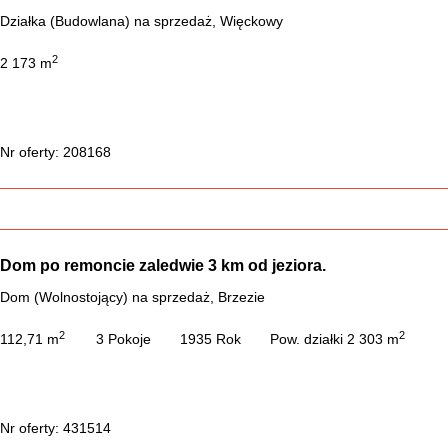
Działka (Budowlana) na sprzedaż, Więckowy
2
2 173 m
Nr oferty: 208168
Dom po remoncie zaledwie 3 km od jeziora.
Dom (Wolnostojący) na sprzedaż, Brzezie
2
2
112,71 m
3 Pokoje
1935 Rok
Pow. działki 2 303 m
Nr oferty: 431514