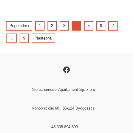
Poprzednia
1
2
3
4
5
6
7
...
9
Następna
Nieruchomości Apartament Sp. z o.o
Konopnickiej 60 , 85-124 Bydgoszcz
+48 608 894 800