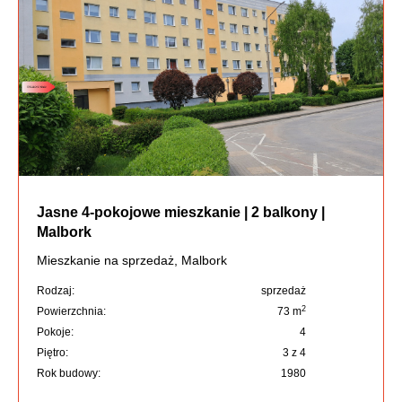
Jasne 4-pokojowe mieszkanie | 2 balkony |
Malbork
Mieszkanie na sprzedaż, Malbork
Rodzaj:
sprzedaż
2
Powierzchnia:
73 m
Pokoje:
4
Piętro:
3 z 4
Rok budowy:
1980