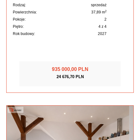
Rodzaj:
sprzedaż
2
Powierzchnia:
37,89 m
Pokoje:
2
Piętro:
4 z 4
Rok budowy:
2027
935 000,00 PLN
24 676,70 PLN