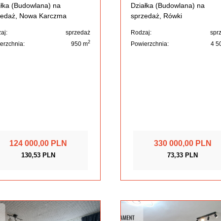
łka (Budowlana) na
Działka (Budowlana) na
zedaż, Nowa Karczma
sprzedaż, Rówki
aj:
sprzedaż
Rodzaj:
spr
2
erzchnia:
950 m
Powierzchnia:
4 5
124 000,00 PLN
330 000,00 PLN
130,53 PLN
73,33 PLN