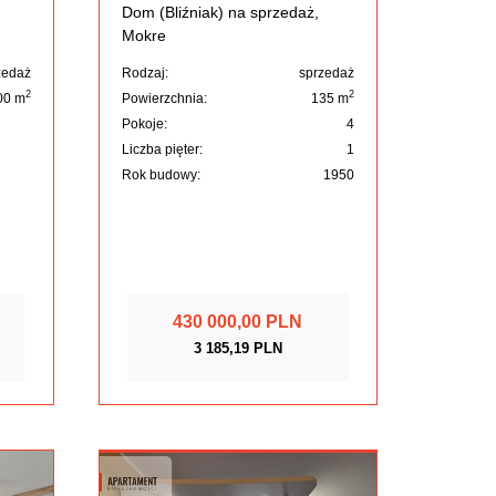
Dom (Bliźniak) na sprzedaż,
Mokre
zedaż
Rodzaj:
sprzedaż
2
2
00 m
Powierzchnia:
135 m
Pokoje:
4
Liczba pięter:
1
Rok budowy:
1950
430 000,00 PLN
3 185,19 PLN