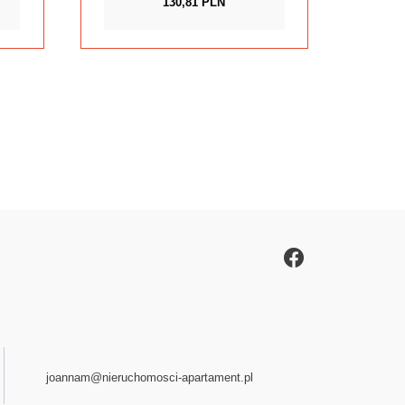
130,81 PLN
joannam@nieruchomosci-apartament.pl