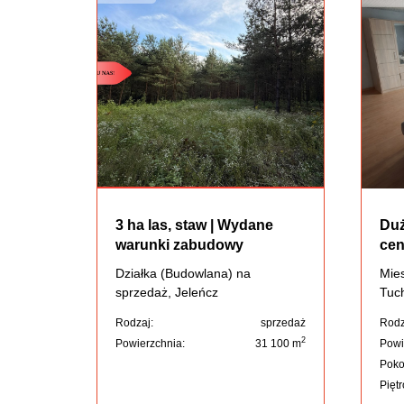
3 ha las, staw | Wydane
Duż
warunki zabudowy
cen
Działka (Budowlana) na
Mies
sprzedaż, Jeleńcz
Tuc
Rodzaj:
sprzedaż
Rodz
2
Powierzchnia:
31 100 m
Powi
Poko
Piętr