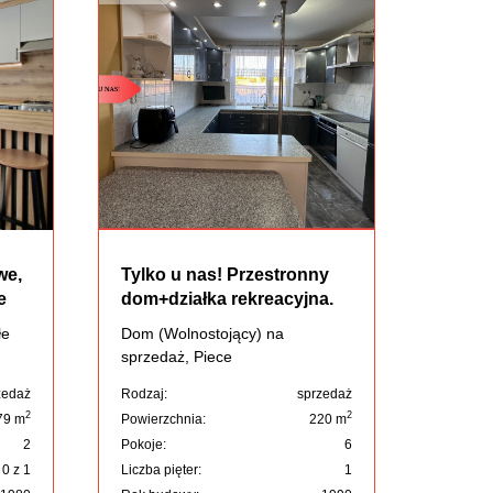
we,
Tylko u nas! Przestronny
e
dom+działka rekreacyjna.
łe
Dom (Wolnostojący) na
sprzedaż, Piece
zedaż
Rodzaj:
sprzedaż
2
2
79 m
Powierzchnia:
220 m
2
Pokoje:
6
0 z 1
Liczba pięter:
1