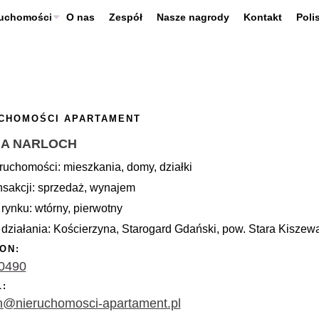
ruchomości
O nas
Zespół
Nasze nagrody
Kontakt
Poli
CHOMOŚCI APARTAMENT
NA NARLOCH
ruchomości: mieszkania, domy, działki
nsakcji: sprzedaż, wynajem
rynku: wtórny, pierwotny
działania: Kościerzyna, Starogard Gdański, pow. Stara Kiszew
ON:
0490
L:
n@nieruchomosci-apartament.pl