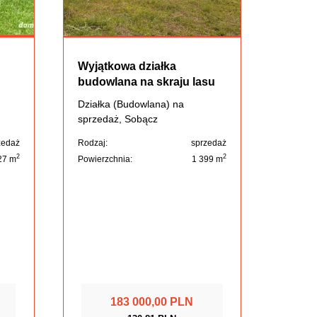
Wyjątkowa działka
budowlana na skraju lasu
Działka (Budowlana) na
sprzedaż, Sobącz
zedaż
Rodzaj:
sprzedaż
2
2
27 m
Powierzchnia:
1 399 m
183 000,00 PLN