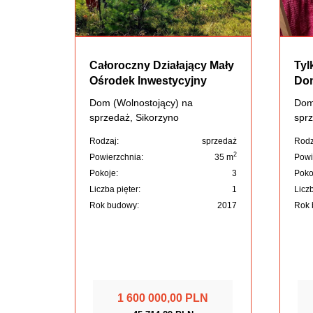
Całoroczny Działający Mały
Tyl
Ośrodek Inwestycyjny
Dom
Dom (Wolnostojący) na
Dom
sprzedaż, Sikorzyno
sprz
Rodzaj:
sprzedaż
Rodz
2
Powierzchnia:
35 m
Powi
Pokoje:
3
Poko
Liczba pięter:
1
Liczb
Rok budowy:
2017
Rok 
1 600 000,00 PLN