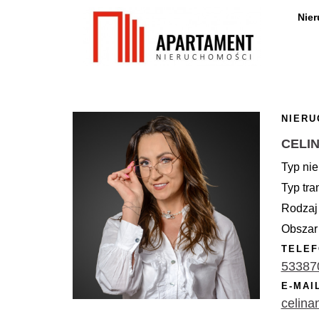
Nie
NIERU
CELI
Typ nie
Typ tra
Rodzaj 
Obszar 
TELEF
53387
E-MAI
celina