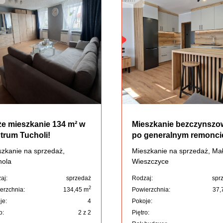
e mieszkanie 134 m² w
Mieszkanie bezczynszo
trum Tucholi!
po generalnym remonci
zkanie na sprzedaż,
Mieszkanie na sprzedaż, Ma
hola
Wieszczyce
aj:
sprzedaż
Rodzaj:
spr
2
erzchnia:
134,45 m
Powierzchnia:
37,
je:
4
Pokoje:
o:
2 z 2
Piętro: