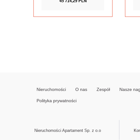
45 714,29 PLN
Nieruchomości
O nas
Zespół
Nasze na
Polityka prywatności
Nieruchomości Apartament Sp. z o.o
Kon