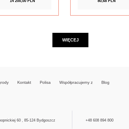
14 200,00 PLN
80,68 PLN
WIĘCEJ
grody
Kontakt
Polisa
Współpracujemy z
Blog
opnickiej 60 , 85-124 Bydgoszcz
+48 608 894 800