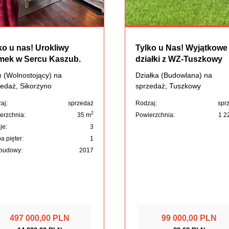
ko u nas! Urokliwy
Tylko u Nas! Wyjątkowe
ek w Sercu Kaszub.
działki z WZ-Tuszkowy
 (Wolnostojący) na
Działka (Budowlana) na
edaż, Sikorzyno
sprzedaż, Tuszkowy
aj:
sprzedaż
Rodzaj:
spr
2
erzchnia:
35 m
Powierzchnia:
1 2
je:
3
a pięter:
1
budowy:
2017
497 000,00 PLN
99 000,00 PLN