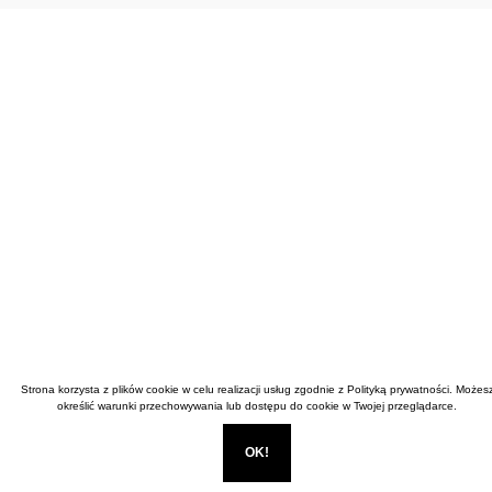
Strona korzysta z plików cookie w celu realizacji usług zgodnie z
Polityką prywatności
. Możes
określić warunki przechowywania lub dostępu do cookie w Twojej przeglądarce.
OK!