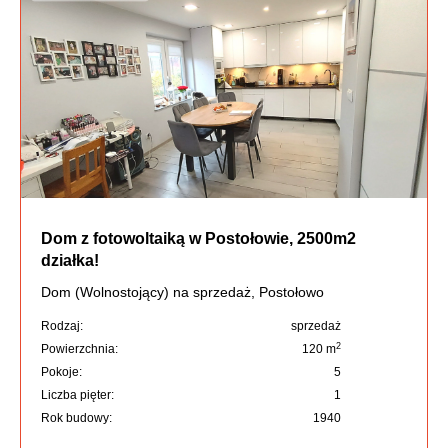
Dom z fotowoltaiką w Postołowie, 2500m2
działka!
Dom (Wolnostojący) na sprzedaż, Postołowo
Rodzaj:
sprzedaż
2
Powierzchnia:
120 m
Pokoje:
5
Liczba pięter:
1
Rok budowy:
1940