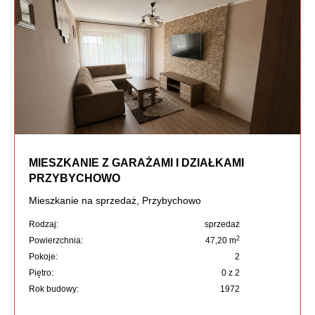
MIESZKANIE Z GARAŻAMI I DZIAŁKAMI
PRZYBYCHOWO
Mieszkanie na sprzedaż, Przybychowo
Rodzaj:
sprzedaż
2
Powierzchnia:
47,20 m
Pokoje:
2
Piętro:
0 z 2
Rok budowy:
1972