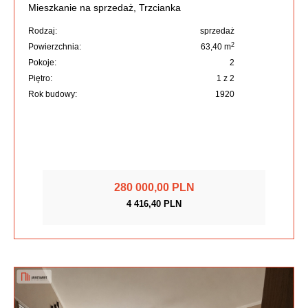
Mieszkanie na sprzedaż, Trzcianka
Rodzaj:
sprzedaż
2
Powierzchnia:
63,40 m
Pokoje:
2
Piętro:
1 z 2
Rok budowy:
1920
280 000,00 PLN
4 416,40 PLN