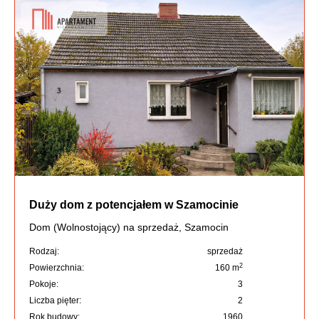
Duży dom z potencjałem w Szamocinie
Dom (Wolnostojący) na sprzedaż, Szamocin
Rodzaj:
sprzedaż
2
Powierzchnia:
160 m
Pokoje:
3
Liczba pięter:
2
Rok budowy:
1960