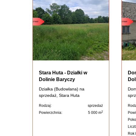
Stara Huta - Działki w
Dom
Dolinie Baryczy
Dol
Działka (Budowlana) na
Dom
sprzedaż, Stara Huta
sprz
Rodzaj:
sprzedaż
Rodz
2
Powierzchnia:
5 000 m
Powi
Poko
Liczb
Rok 