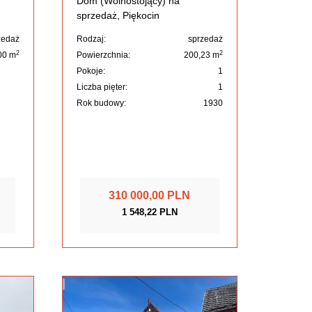
Dom (Wolnostojący) na
sprzedaż, Piękocin
zedaż
Rodzaj:
sprzedaż
2
2
00 m
Powierzchnia:
200,23 m
Pokoje:
1
Liczba pięter:
1
Rok budowy:
1930
310 000,00 PLN
1 548,22 PLN