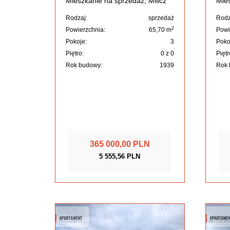
Mieszkanie na sprzedaż, Milicz
Mies
Rodzaj:
sprzedaż
Rodz
2
Powierzchnia:
65,70 m
Powi
Pokoje:
3
Poko
Piętro:
0 z 0
Piętr
Rok budowy:
1939
Rok 
365 000,00 PLN
5 555,56 PLN