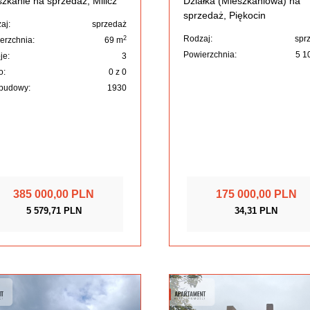
zkanie na sprzedaż, Milicz
Działka (Mieszkaniowa) na
sprzedaż, Piękocin
aj:
sprzedaż
Rodzaj:
spr
2
erzchnia:
69 m
Powierzchnia:
5 1
je:
3
o:
0 z 0
budowy:
1930
385 000,00 PLN
175 000,00 PLN
5 579,71 PLN
34,31 PLN