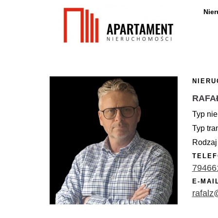
Nie
NIERU
RAFA
Typ nie
Typ tra
Rodzaj 
TELEF
79466
E-MAI
rafalz