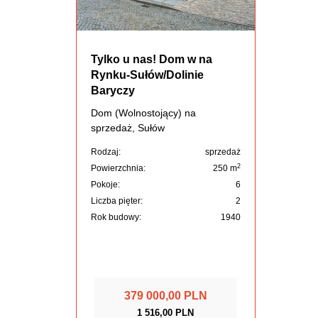
Tylko u nas! Dom w na
Rynku-Sułów/Dolinie
Baryczy
Dom (Wolnostojący) na
sprzedaż, Sułów
Rodzaj:
sprzedaż
2
Powierzchnia:
250 m
Pokoje:
6
Liczba pięter:
2
Rok budowy:
1940
379 000,00 PLN
1 516,00 PLN