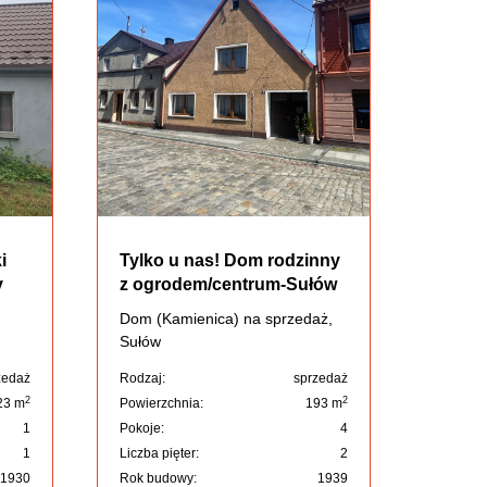
i
Tylko u nas! Dom rodzinny
y
z ogrodem/centrum-Sułów
Dom (Kamienica) na sprzedaż,
Sułów
zedaż
Rodzaj:
sprzedaż
2
2
23 m
Powierzchnia:
193 m
1
Pokoje:
4
1
Liczba pięter:
2
1930
Rok budowy:
1939