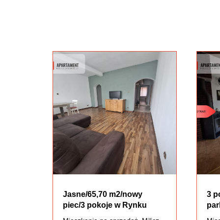
Jasne/65,70 m2/nowy
3 p
piec/3 pokoje w Rynku
par