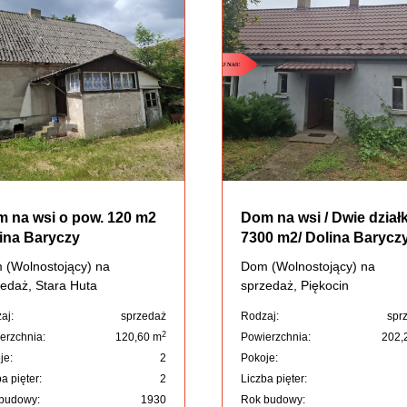
 na wsi o pow. 120 m2
Dom na wsi / Dwie działk
ina Baryczy
7300 m2/ Dolina Barycz
 (Wolnostojący) na
Dom (Wolnostojący) na
edaż, Stara Huta
sprzedaż, Piękocin
aj:
sprzedaż
Rodzaj:
spr
2
erzchnia:
120,60 m
Powierzchnia:
202,
je:
2
Pokoje:
a pięter:
2
Liczba pięter:
budowy:
1930
Rok budowy: