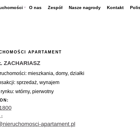
ruchomości
O nas
Zespół
Nasze nagrody
Kontakt
Poli
CHOMOŚCI APARTAMENT
Ł ZACHARIASZ
ruchomości: mieszkania, domy, działki
nsakcji: sprzedaż, wynajem
rynku: wtórny, pierwotny
ON:
1800
L:
@nieruchomosci-apartament.pl