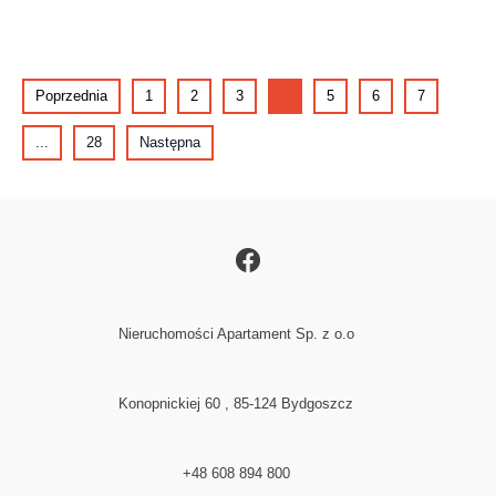
Poprzednia
1
2
3
4
5
6
7
...
28
Następna
Nieruchomości Apartament Sp. z o.o
Konopnickiej 60 , 85-124 Bydgoszcz
+48 608 894 800