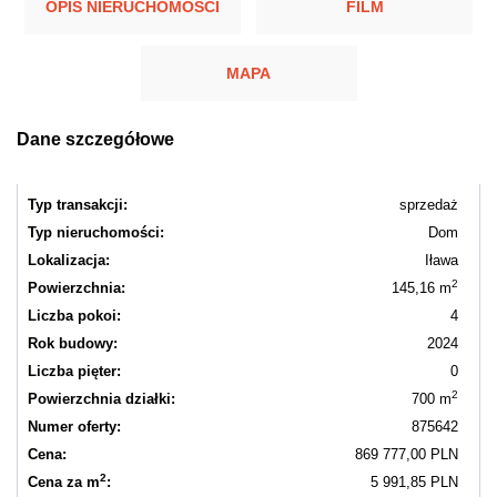
OPIS NIERUCHOMOŚCI
FILM
MAPA
Dane szczegółowe
Typ transakcji:
sprzedaż
Typ nieruchomości:
Dom
Lokalizacja:
Iława
2
Powierzchnia:
145,16 m
Liczba pokoi:
4
Rok budowy:
2024
Liczba pięter:
0
2
Powierzchnia działki:
700 m
Numer oferty:
875642
Cena:
869 777,00 PLN
2
Cena za m
:
5 991,85 PLN