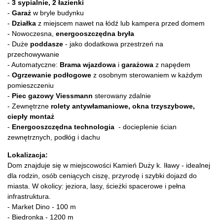
-
3 sypialnie, 2 łazienki
-
Garaż
w bryle budynku
-
Działka
z miejscem nawet na łódź lub kampera przed domem
- Nowoczesna,
energooszczędna bryła
- Duże
poddasze
- jako dodatkowa przestrzeń na
przechowywanie
- Automatyczne:
Brama wjazdowa
i
garażowa
z napędem
-
Ogrzewanie podłogowe
z osobnym sterowaniem w każdym
pomieszczeniu
-
Piec gazowy Viessmann
sterowany zdalnie
- Zewnętrzne
rolety antywłamaniowe, okna trzyszybowe,
ciepły montaż
-
Energooszczędna technologia
- docieplenie ścian
zewnętrznych, podłóg i dachu
Lokalizacja:
Dom znajduje się w miejscowości Kamień Duży k. Iławy - idealnej
dla rodzin, osób ceniących ciszę, przyrodę i szybki dojazd do
miasta. W okolicy: jeziora, lasy, ścieżki spacerowe i pełna
infrastruktura.
- Market Dino - 100 m
- Biedronka - 1200 m