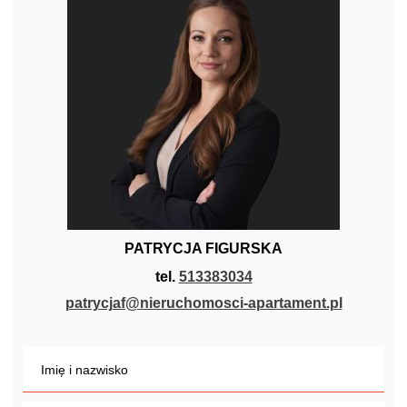
PATRYCJA FIGURSKA
tel.
513383034
patrycjaf@nieruchomosci-apartament.pl