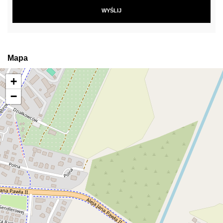
Mapa
+
−