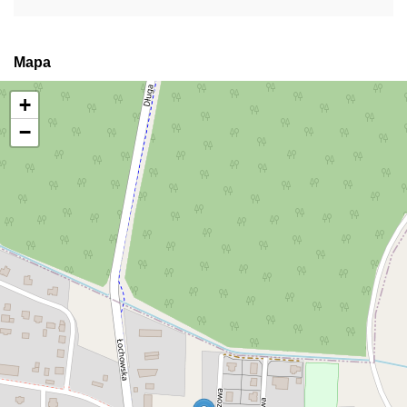
Mapa
+
−