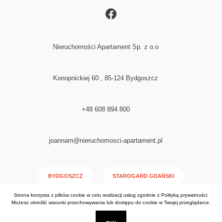
Nieruchomości Apartament Sp. z o.o
Konopnickiej 60 , 85-124 Bydgoszcz
+48 608 894 800
joannam@nieruchomosci-apartament.pl
BYDGOSZCZ
STAROGARD GDAŃSKI
Strona korzysta z plików cookie w celu realizacji usług zgodnie z
Polityką prywatności
.
NAKŁO NAD NOTECIĄ
Możesz określić warunki przechowywania lub dostępu do cookie w Twojej przeglądarce.