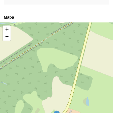
Mapa
+
−