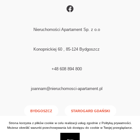
Nieruchomości Apartament Sp. z o.o
Konopnickiej 60 , 85-124 Bydgoszcz
+48 608 894 800
joannam@nieruchomosci-apartament.pl
BYDGOSZCZ
STAROGARD GDAŃSKI
Strona korzysta z plików cookie w celu realizacji usług zgodnie z
Polityką prywatności
.
NAKŁO NAD NOTECIĄ
Możesz określić warunki przechowywania lub dostępu do cookie w Twojej przeglądarce.