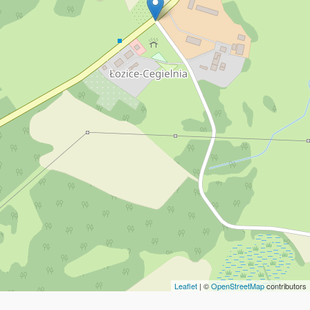
Leaflet
| ©
OpenStreetMap
contributors