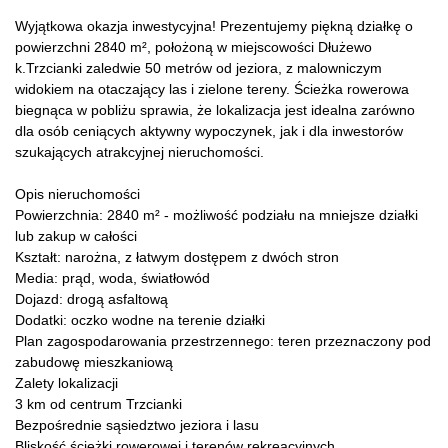
Wyjątkowa okazja inwestycyjna! Prezentujemy piękną działkę o
powierzchni 2840 m², położoną w miejscowości Dłużewo
k.Trzcianki zaledwie 50 metrów od jeziora, z malowniczym
widokiem na otaczający las i zielone tereny. Ścieżka rowerowa
biegnąca w pobliżu sprawia, że lokalizacja jest idealna zarówno
dla osób ceniących aktywny wypoczynek, jak i dla inwestorów
szukających atrakcyjnej nieruchomości.
Opis nieruchomości
Powierzchnia: 2840 m² - możliwość podziału na mniejsze działki
lub zakup w całości
Kształt: narożna, z łatwym dostępem z dwóch stron
Media: prąd, woda, światłowód
Dojazd: drogą asfaltową
Dodatki: oczko wodne na terenie działki
Plan zagospodarowania przestrzennego: teren przeznaczony pod
zabudowę mieszkaniową
Zalety lokalizacji
3 km od centrum Trzcianki
Bezpośrednie sąsiedztwo jeziora i lasu
Bliskość ścieżki rowerowej i terenów rekreacyjnych