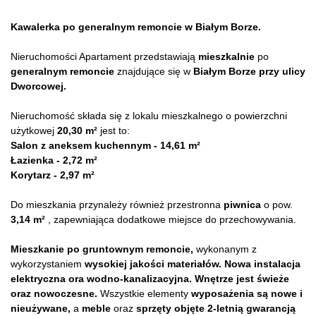
Kawalerka po generalnym remoncie w Białym Borze.
Nieruchomości Apartament przedstawiają
mieszkalnie
po
generalnym remoncie
znajdujące się w
Białym Borze przy ulicy
Dworcowej.
Nieruchomość składa się z lokalu mieszkalnego o powierzchni
użytkowej
20,30 m²
jest to:
Salon z aneksem kuchennym - 14,61 m²
Łazienka - 2,72 m²
Korytarz - 2,97 m²
Do mieszkania przynależy również przestronna
piwnica
o pow.
3,14 m²
, zapewniająca dodatkowe miejsce do przechowywania.
Mieszkanie po gruntownym remoncie,
wykonanym z
wykorzystaniem
wysokiej jakości materiałów. Nowa instalacja
elektryczna ora wodno-kanalizacyjna.
Wnętrze jest świeże
oraz nowoczesne.
Wszystkie elementy
wyposażenia są nowe i
nieużywane,
a
meble
oraz
sprzęty objęte 2-letnią gwarancją