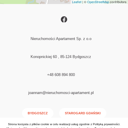
Leaflet
| ©
OpenStreetMap
contributors
Nieruchomości Apartament Sp. z o.o
Konopnickiej 60 , 85-124 Bydgoszcz
+48 608 894 800
joannam@nieruchomosci-apartament.pl
BYDGOSZCZ
STAROGARD GDAŃSKI
Strona korzysta z plików cookie w celu realizacji usług zgodnie z
Polityką prywatności
.
NAKŁO NAD NOTECIĄ