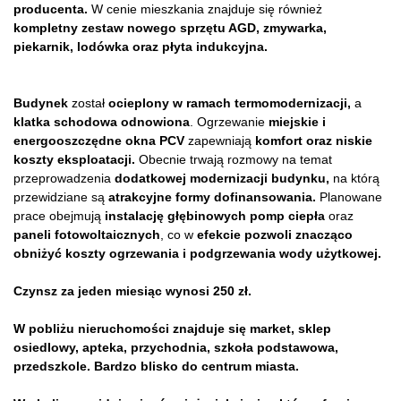
producenta.
W cenie mieszkania znajduje się również
kompletny zestaw nowego sprzętu AGD,
zmywarka,
piekarnik, lodówka oraz płyta indukcyjna.
Budynek
został
ocieplony w ramach termomodernizacji,
a
klatka schodowa odnowiona
. Ogrzewanie
miejskie i
energooszczędne
okna PCV
zapewniają
komfort oraz niskie
koszty eksploatacji.
Obecnie trwają rozmowy na temat
przeprowadzenia
dodatkowej modernizacji budynku,
na którą
przewidziane są
atrakcyjne formy dofinansowania.
Planowane
prace obejmują
instalację głębinowych pomp ciepła
oraz
paneli fotowoltaicznych
, co w
efekcie pozwoli znacząco
obniżyć koszty ogrzewania i podgrzewania wody użytkowej.
Czynsz za jeden miesiąc wynosi 250 zł.
W pobliżu nieruchomości znajduje się market, sklep
osiedlowy, apteka, przychodnia, szkoła podstawowa,
przedszkole. Bardzo blisko do centrum miasta.