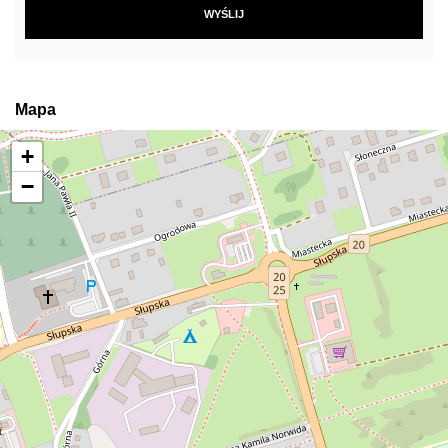
Mapa
+
−