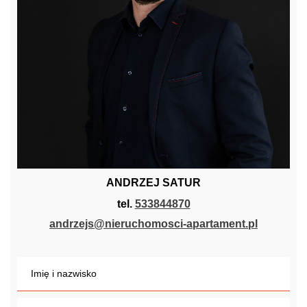
ANDRZEJ SATUR
tel.
533844870
andrzejs@nieruchomosci-apartament.pl