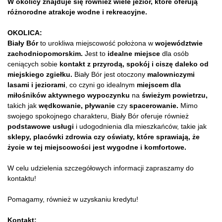
W okolicy znajduje się również wiele jezior, które oferują
różnorodne atrakcje wodne i rekreacyjne.
OKOLICA:
Biały Bór
to urokliwa miejscowość położona w
województwie
zachodniopomorskim.
Jest to
idealne miejsce
dla osób
ceniących sobie
kontakt z przyrodą, spokój i ciszę daleko od
miejskiego zgiełku.
Biały Bór jest otoczony
malowniczymi
lasami i jeziorami
, co czyni go idealnym
miejscem dla
miłośników aktywnego wypoczynku
na
świeżym powietrzu,
takich jak
wędkowanie, pływanie
czy
spacerowanie.
Mimo
swojego spokojnego charakteru, Biały Bór oferuje również
podstawowe usługi
i udogodnienia dla mieszkańców, takie jak
sklepy, placówki zdrowia czy oświaty, które sprawiają, że
życie w tej miejscowości jest wygodne i komfortowe.
W celu udzielenia szczegółowych informacji zapraszamy do
kontaktu!
Pomagamy, również w uzyskaniu kredytu!
Kontakt: