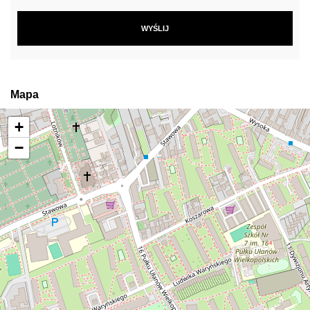
Mapa
+
−