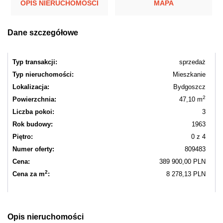
OPIS NIERUCHOMOŚCI
MAPA
Dane szczegółowe
Typ transakcji:
sprzedaż
Typ nieruchomości:
Mieszkanie
Lokalizacja:
Bydgoszcz
2
Powierzchnia:
47,10 m
Liczba pokoi:
3
Rok budowy:
1963
Piętro:
0 z 4
Numer oferty:
809483
Cena:
389 900,00 PLN
2
Cena za m
:
8 278,13 PLN
Opis nieruchomości