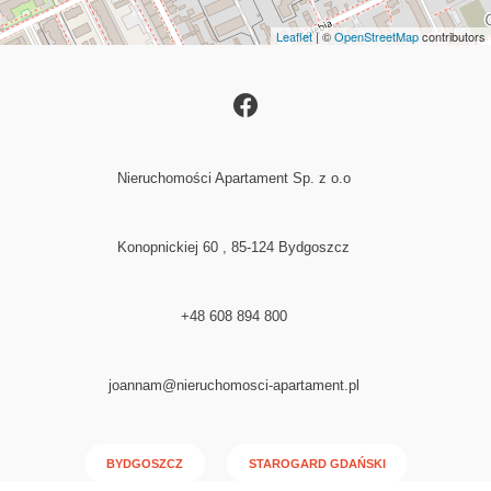
Leaflet
| ©
OpenStreetMap
contributors
Nieruchomości Apartament Sp. z o.o
Konopnickiej 60 , 85-124 Bydgoszcz
+48 608 894 800
joannam@nieruchomosci-apartament.pl
BYDGOSZCZ
STAROGARD GDAŃSKI