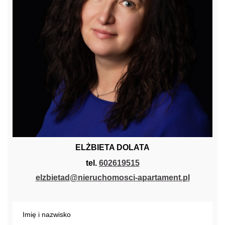
ELŻBIETA DOLATA
tel.
602619515
elzbietad@nieruchomosci-apartament.pl