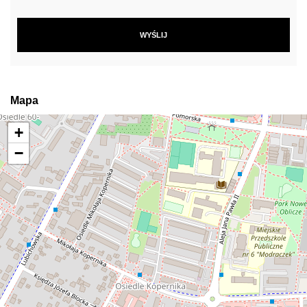
Mapa
+
−