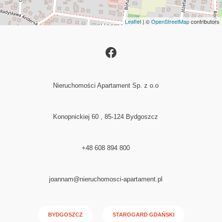
Leaflet
| ©
OpenStreetMap
contributors
Nieruchomości Apartament Sp. z o.o
Konopnickiej 60 , 85-124 Bydgoszcz
+48 608 894 800
joannam@nieruchomosci-apartament.pl
BYDGOSZCZ
STAROGARD GDAŃSKI