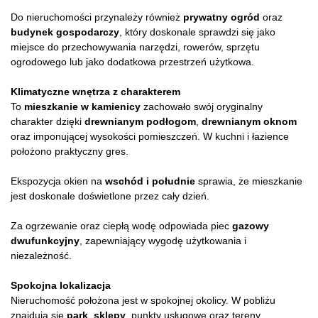
Do nieruchomości przynależy również
prywatny ogród
oraz
budynek gospodarczy
, który doskonale sprawdzi się jako
miejsce do przechowywania narzędzi, rowerów, sprzętu
ogrodowego lub jako dodatkowa przestrzeń użytkowa.
Klimatyczne wnętrza z charakterem
To
mieszkanie w kamienicy
zachowało swój oryginalny
charakter dzięki
drewnianym podłogom
,
drewnianym oknom
oraz imponującej wysokości pomieszczeń. W kuchni i łazience
położono praktyczny gres.
Ekspozycja okien na
wschód i południe
sprawia, że mieszkanie
jest doskonale doświetlone przez cały dzień.
Za ogrzewanie oraz ciepłą wodę odpowiada piec
gazowy
dwufunkcyjny
, zapewniający wygodę użytkowania i
niezależność.
Spokojna lokalizacja
Nieruchomość położona jest w spokojnej okolicy. W pobliżu
znajdują się
park
,
sklepy
, punkty usługowe oraz tereny