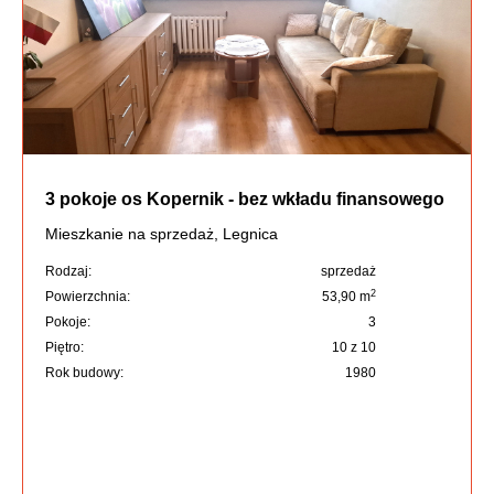
3 pokoje os Kopernik - bez wkładu finansowego
Mieszkanie na sprzedaż, Legnica
Rodzaj:
sprzedaż
2
Powierzchnia:
53,90 m
Pokoje:
3
Piętro:
10 z 10
Rok budowy:
1980