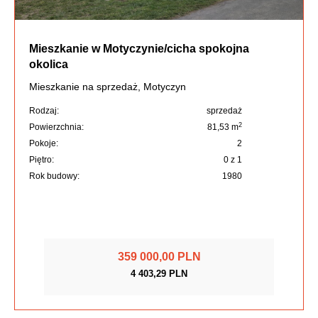
Mieszkanie w Motyczynie/cicha spokojna
okolica
Mieszkanie na sprzedaż, Motyczyn
Rodzaj:
sprzedaż
2
Powierzchnia:
81,53 m
Pokoje:
2
Piętro:
0 z 1
Rok budowy:
1980
359 000,00 PLN
4 403,29 PLN