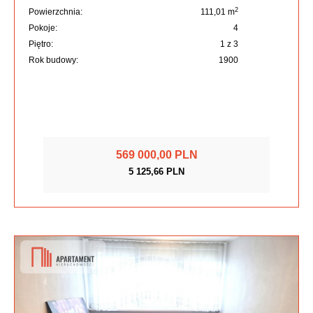
2
Powierzchnia:
111,01 m
Pokoje:
4
Piętro:
1 z 3
Rok budowy:
1900
569 000,00 PLN
5 125,66 PLN