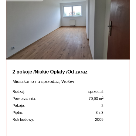
2 pokoje /Niskie Opłaty /Od zaraz
Mieszkanie na sprzedaż, Wołów
Rodzaj:
sprzedaż
2
Powierzchnia:
70,63 m
Pokoje:
2
Piętro:
3 z 3
Rok budowy:
2009