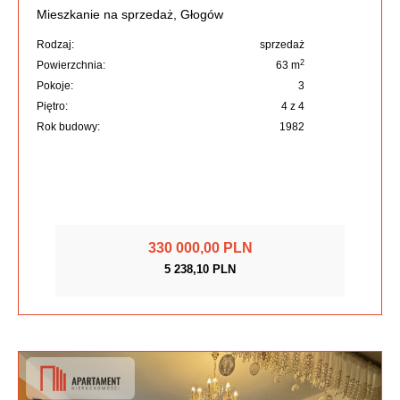
Mieszkanie na sprzedaż, Głogów
Rodzaj:
sprzedaż
2
Powierzchnia:
63 m
Pokoje:
3
Piętro:
4 z 4
Rok budowy:
1982
330 000,00 PLN
5 238,10 PLN