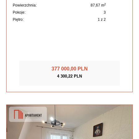
2
Powierzchnia:
87,67 m
Pokoje:
3
Piętro:
1 z 2
377 000,00 PLN
4 300,22 PLN