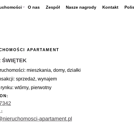
ruchomości
O nas
Zespół
Nasze nagrody
Kontakt
Poli
CHOMOŚCI APARTAMENT
R ŚWIĘTEK
ruchomości: mieszkania, domy, działki
nsakcji: sprzedaż, wynajem
rynku: wtórny, pierwotny
ON:
7342
L:
@nieruchomosci-apartament.pl