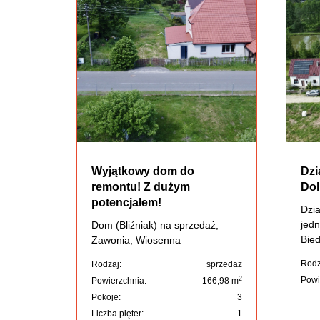
Wyjątkowy dom do
Dzi
remontu! Z dużym
Dol
potencjałem!
Dzi
jedn
Dom (Bliźniak) na sprzedaż,
Bied
Zawonia, Wiosenna
Rodz
Rodzaj:
sprzedaż
2
Powi
Powierzchnia:
166,98 m
Pokoje:
3
Liczba pięter:
1