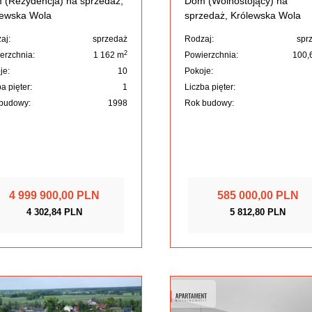
 (Rezydencja) na sprzedaż,
Dom (Wolnostojący) na
lewska Wola
sprzedaż, Królewska Wola
aj:
sprzedaż
Rodzaj:
spr
2
erzchnia:
1 162 m
Powierzchnia:
100,
je:
10
Pokoje:
a pięter:
1
Liczba pięter:
budowy:
1998
Rok budowy:
4 999 900,00 PLN
585 000,00 PLN
4 302,84 PLN
5 812,80 PLN