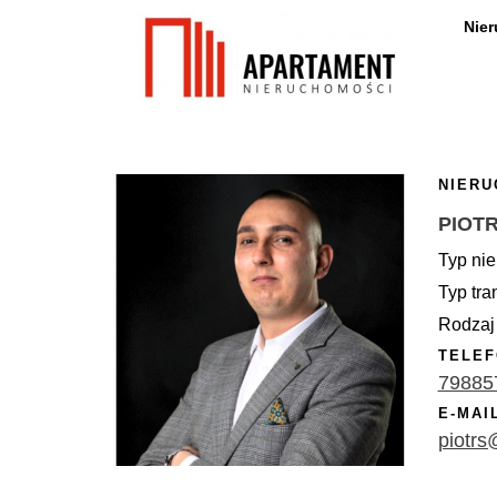
Nie
NIERU
PIOT
Typ nie
Typ tra
Rodzaj 
TELEF
79885
E-MAI
piotrs