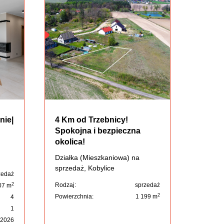
nie|
4 Km od Trzebnicy!
Spokojna i bezpieczna
okolica!
Działka (Mieszkaniowa) na
sprzedaż, Kobylice
zedaż
2
Rodzaj:
sprzedaż
07 m
2
Powierzchnia:
1 199 m
4
1
2026