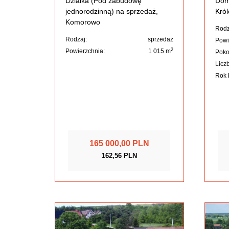
Działka (Pod zabudowę
Dom
jednorodzinną) na sprzedaż,
Kró
Komorowo
Rodz
Rodzaj:
sprzedaż
Powi
2
Powierzchnia:
1 015 m
Poko
Liczb
Rok 
165 000,00 PLN
162,56 PLN