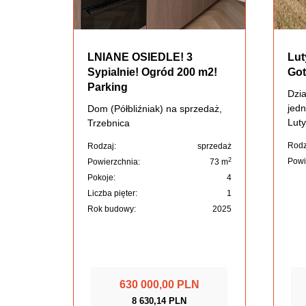
LNIANE OSIEDLE! 3
Lut
Sypialnie! Ogród 200 m2!
Got
Parking
Dzi
jedn
Dom (Półbliźniak) na sprzedaż,
Luty
Trzebnica
Rodz
Rodzaj:
sprzedaż
2
Powi
Powierzchnia:
73 m
Pokoje:
4
Liczba pięter:
1
Rok budowy:
2025
630 000,00 PLN
8 630,14 PLN