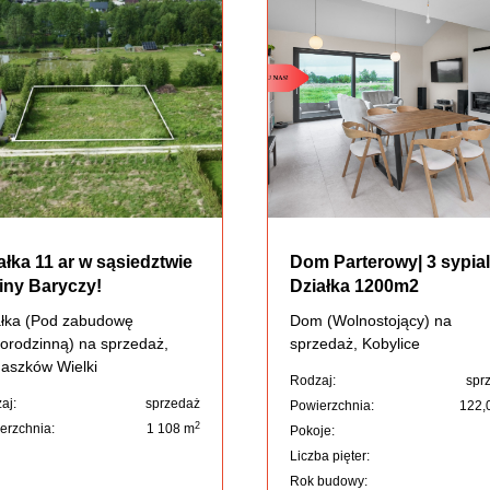
ałka 11 ar w sąsiedztwie
Dom Parterowy| 3 sypial
iny Baryczy!
Działka 1200m2
ałka (Pod zabudowę
Dom (Wolnostojący) na
orodzinną) na sprzedaż,
sprzedaż, Kobylice
aszków Wielki
Rodzaj:
spr
aj:
sprzedaż
Powierzchnia:
122,
2
erzchnia:
1 108 m
Pokoje:
Liczba pięter:
Rok budowy: