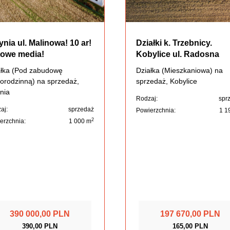
ynia ul. Malinowa! 10 ar!
Działki k. Trzebnicy.
owe media!
Kobylice ul. Radosna
ałka (Pod zabudowę
Działka (Mieszkaniowa) na
orodzinną) na sprzedaż,
sprzedaż, Kobylice
nia
Rodzaj:
spr
aj:
sprzedaż
Powierzchnia:
1 1
2
erzchnia:
1 000 m
390 000,00 PLN
197 670,00 PLN
390,00 PLN
165,00 PLN