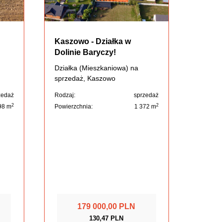
Kaszowo - Działka w
Dolinie Baryczy!
Działka (Mieszkaniowa) na
sprzedaż, Kaszowo
zedaż
Rodzaj:
sprzedaż
2
2
98 m
Powierzchnia:
1 372 m
179 000,00 PLN
130,47 PLN