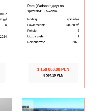
Dom (Wolnostojący) na
sprzedaż, Zawonia
zedaż
2
Rodzaj:
sprzedaż
64 m
2
Powierzchnia:
134,28 m
6
Pokoje:
5
1
Liczba pięter:
1
2024
Rok budowy:
2026
1 150 000,00 PLN
8 564,19 PLN