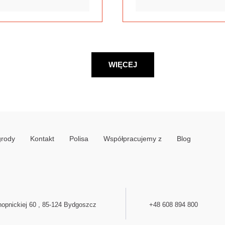
WIĘCEJ
grody
Kontakt
Polisa
Współpracujemy z
Blog
opnickiej 60 , 85-124 Bydgoszcz
+48 608 894 800